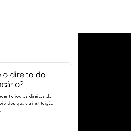
ÇÃO
NOTÍCIAS
CONTATO
BLOG
 o direito do
cário?
acen) criou os direitos do
o dos quais a instituição
.