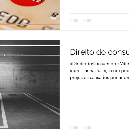
Direito do cons
#DireitodoConsumidor: Vít
ingressar na Justiça com pe
prejuízos causados por arr