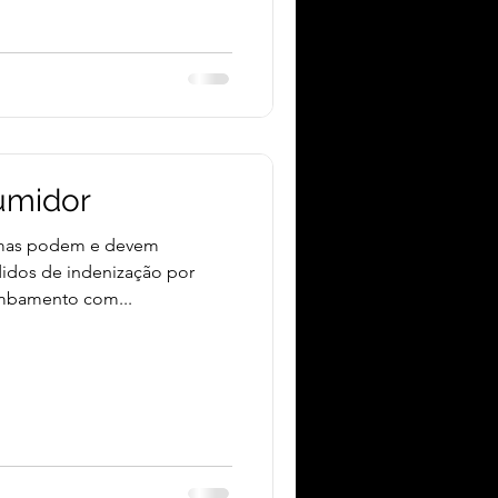
umidor
imas podem e devem
didos de indenização por
ombamento com...