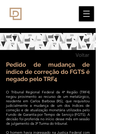
Voltar
Pedido de mudança de
índice de correção do FGTS é
negado pelo TRF4
O Tribunal Regional Federal da 4ª Região (TRF4)
negou provimento ao recurso de um metalúrgico,
residente em Carlos Barbosa (RS), que requisitou
judicialmente a mudança de um dos índices de
correção e de atualização monetária utilizados pelo
Fundo de Garantia por Tempo de Serviço (FGTS). A
decisão foi proferida no início desse mês em sessão
de julgamento da 3ª Turma do tribunal.
O homem havia ingressado na Justiça Federal com