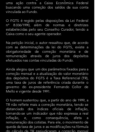
uma ação contra a Caixa Econômica Federal
buscando uma correção dos saldos da sua conta
vinculada ao Fundo.
O FGTS é regido pelas disposições da Lei Federal
nº 8.036/1990, além de normas e diretrizes
estabelecidas pelo seu Conselho Curador, tendo a
Caixa como o seu agente operador.
Na petição inicial, o autor ressaltou que, de acordo
com as determinações da lei do FGTS, existe a
obrigatoriedade de correção monetária e de
remuneração através de juros dos depósitos
efetuados nas contas vinculadas do Fundo.
Ainda alegou que um dos parâmetros fixados para a
correção mensal e a atualização do valor monetário
dos depósitos do FGTS é a Taxa Referencial (TR),
uma taxa de juros de referência criada durante o
governo do ex-presidente Fernando Collor de
Mello e vigente desde 1991.
O homem sustentou que, a partir do ano de 1999, a
TR não reflete mais a correção monetária, tendo se
distanciado dos índices oficiais de inflação,
tornando-se um indicador que não expressa a real
inflação, e, como consequência, afeta a
remuneração dos cotistas. Para ele, o movimento de
queda da taxa de juros e as modificações na fórmula
do cálculo da TR prejudicaram a correção mensal