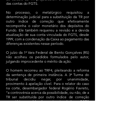
das contas do FGTS.
No processo, o metalúrgico requisitou a
determinação judicial para a substituição da TR por
outro índice de correção que efetivamente
recomponha o valor monetário dos depósitos do
Fundo. Ele também requereu a revisão e a devida
atualização de sua conta vinculada do FGTS, desde
1999, com a condenação da Caixa ao pagamento das
diferenças existentes nesse período.
O juízo da 1ª Vara Federal de Bento Gonçalves (RS)
não acolheu os pedidos formulados pelo autor,
julgando improcedente o mérito da ação.
O homem recorreu ao TRF4, pleiteando a reforma
da sentença de primeira instância. A 3ª Turma do
tribunal decidiu negar, por unanimidade,
provimento à apelação cível. Para o relator do caso
na corte, desembargador federal Rogério Favreto,
“a controvérsia acerca da possibilidade, ou não, de a
TR ser substituída por outro índice de correção
monetária nos saldos das contas vinculadas ao FGTS
está pacificada no sentido de ser incabível a
substituição pretendida”.
O magistrado ressaltou que o Superior Tribunal de
Justiça (STJ), em julgamento de recurso especial em
maio deste ano, firmou a tese de que a
remuneração das contas vinculadas ao Fundo tem