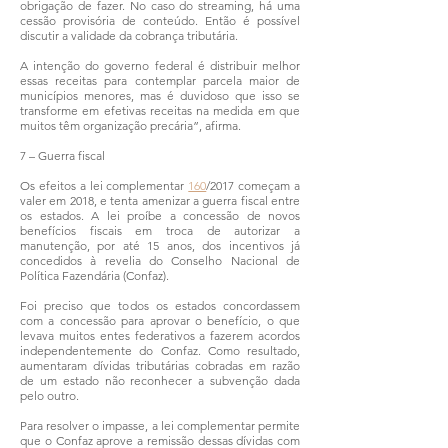
obrigação de fazer. No caso do streaming, há uma
cessão provisória de conteúdo. Então é possível
discutir a validade da cobrança tributária.
A intenção do governo federal é distribuir melhor
essas receitas para contemplar parcela maior de
municípios menores, mas é duvidoso que isso se
transforme em efetivas receitas na medida em que
muitos têm organização precária”, afirma.
7 – Guerra fiscal
Os efeitos a lei complementar
160
/2017 começam a
valer em 2018, e tenta amenizar a guerra fiscal entre
os estados. A lei proíbe a concessão de novos
benefícios fiscais em troca de autorizar a
manutenção, por até 15 anos, dos incentivos já
concedidos à revelia do Conselho Nacional de
Política Fazendária (Confaz).
Foi preciso que todos os estados concordassem
com a concessão para aprovar o benefício, o que
levava muitos entes federativos a fazerem acordos
independentemente do Confaz. Como resultado,
aumentaram dívidas tributárias cobradas em razão
de um estado não reconhecer a subvenção dada
pelo outro.
Para resolver o impasse, a lei complementar permite
que o Confaz aprove a remissão dessas dívidas com