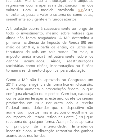
fechados. Até então a tributação com alíquotas
regressivas ocorria apenas na distribuição final dos
valores. Com a medida provisória
806
/2017,
entretanto, passa a valer o sistema de come-cotas,
semelhante ao vigente em fundos abertos.
A tributação ocorrerá sucessivamente ao longo de
todo o investimento, mesmo sobre valores que
ainda não foram resgatados. A MP determina a
primeira incidência do Imposto de Renda (IR) em
maio de 2018 e, a partir de então, os lucros são
tributados de seis em seis meses. Em maio, o
imposto ainda incidirá retroativamente, sobre os
ganhos acumulados. Ainda, reestruturações
societárias como cisões, incorporações ou fusões
tornam o rendimento disponível para tributação.
Como a MP não foi aprovada no Congresso em
2017, a própria vigência da norma fica em discussão.
A medida aumenta a arrecadação federal, o que
configura elevação de impostos. Com isso, caso seja
convertida em lei apenas este ano, os efeitos seriam
produzidos em 2019. Por outro lado, a Receita
Federal pode defender que o dispositivo não
aumentou impostos, mas antecipou o recolhimento
do Imposto de Renda Retido na Fonte (IRRF) que
receberia de qualquer forma. Assim, não se aplicaria
o princípio da anterioridade. Entendemos
inconstitucional a tributação retroativa dos ganhos
acumulados nos fundos.