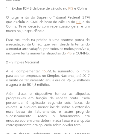
1 – Excluir ICMS da base de cálculo no
PIS
e Cofins
O julgamento do Supremo Tribunal Federal (STF)
que excluiu o ICMS da base de cálculo do
PIS
e da
Cofins. Teve decisão com repercussão geral é um
marco na jurisprudência.
Esse resultado na prática é uma enorme perda de
arrecadação da União, que vem desde lá tentando
aumentar arrecadação, por todos os meios possíveis,
inclusive tenta aumentar alíquotas do
PIS
e COFINS.
2 – Simples Nacional
A lei complementar
155
/2016 aumentou o limite
para aceitar empresas no Simples Nacional, até 2017
o limite de faturamento anula era de R$ 3,6 milhões
e agora é de R$ 4,8 milhões.
Além disso, o dispositivo tornou as alíquotas
progressivas em função da receita bruta. Cada
percentual é aplicado segundo seis faixas de
valores. A alíquota menor incide sobre a extensão
mais baixa do faturamento, e assim progride
sucessivamente. Antes, o faturamento era
enquadrado em uma determinada faixa e a alíquota
correspondente era aplicada sobre o valor total.
As mudanças colaboram para que empresas