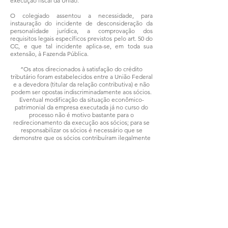
execução fiscal da União.
O colegiado assentou a necessidade, para
instauração do incidente de desconsideração da
personalidade jurídica, a comprovação dos
requisitos legais específicos previstos pelo art. 50 do
CC, e que tal incidente aplica-se, em toda sua
extensão, à Fazenda Pública.
“Os atos direcionados à satisfação do crédito
tributário foram estabelecidos entre a União Federal
e a devedora (titular da relação contributiva) e não
podem ser opostas indiscriminadamente aos sócios.
Eventual modificação da situação econômico-
patrimonial da empresa executada já no curso do
processo não é motivo bastante para o
redirecionamento da execução aos sócios; para se
responsabilizar os sócios é necessário que se
demonstre que os sócios contribuíram ilegalmente
para a constituição da dívida tributária.”
A decisão da turma foi unânime em julgado do
último dia 30/5.
Processo:
0022670-51.2016.4.03.0000
Compartilhar