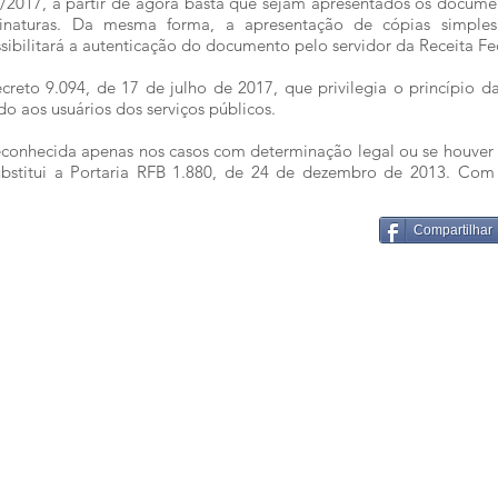
2017, a partir de agora basta que sejam apresentados os document
inaturas. Da mesma forma, a apresentação de cópias simple
sibilitará a autenticação do documento pelo servidor da Receita Fe
eto 9.094, de 17 de julho de 2017, que privilegia o princípio da
o aos usuários dos serviços públicos.
 reconhecida apenas nos casos com determinação legal ou se houver
substitui a Portaria RFB 1.880, de 24 de dezembro de 2013. Com
Compartilhar
© 2024 Píppi e D'Aló. Todos os direitos reservados