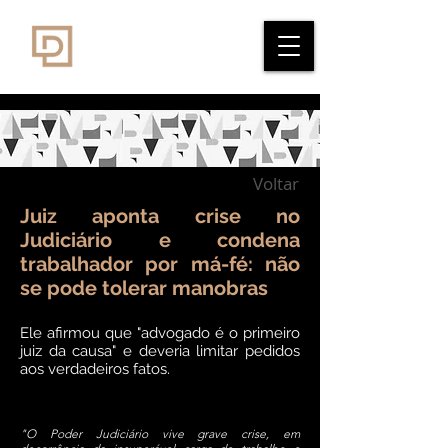
Voltar
Juiz aponta crise no
Judiciário e condena
trabalhador por má-fé: não
se pode tolerar manobras
Ele afirmou que "advogado é o primeiro
juiz da causa" e deveria limitar pedidos
aos verdadeiros fatos.
"O Poder Judiciário vive grave crise, em