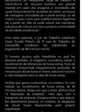
decorrência da insuperável carga de trabalho e
insuficiência de recursos humano, em grande
medida em razão dos exageros e inverdades das
quais frequentemente as partes se valem, em busca
de vantagens infundadas (se a parte autora), ou de
induzir o juízo a erro para indeferir pleitos legítimos
(se a parte ré). Não se pode tolerar tais manobras,
sob pena de colocar em risco a própria continuidade
da atividade jurisdicional."
Com estas palavras, o juiz do Trabalho substituto
Cesar Zucatti Pritsch, da 3ª vara do Trabalho de
Canoas/RS, condenou um trabalhador ao
pagamento de R$ 4 mil por má-fé.
O homem ajuizou ação trabalhista na qual fez
diversos pedidos. O magistrou considerou válido o
recebimento de diferenças de horas extras, hora de
intervalo intrajornada irregularmente usufruído, 30
minutos por dia de horas in itnere, adicional noturno
e vale-transporte para os dias de horas extras.
Pedido que gerou controvérsia, no entanto, foi com
relação ao recebimento de horas extras de 50
minutos diários, tempo em que o autor afirmou ficar
"à disposição da empresa", visto que, com o
transporte da empresa, chegava antes e saía depois.
Em depoimento pessoal, no entanto, as alegações
da inicial foram desmentidas pelo próprio
trabalhador.