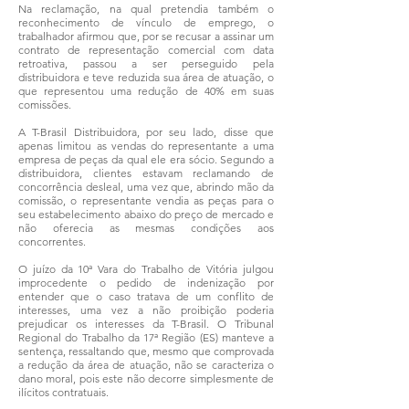
Na reclamação, na qual pretendia também o
reconhecimento de vínculo de emprego, o
trabalhador afirmou que, por se recusar a assinar um
contrato de representação comercial com data
retroativa, passou a ser perseguido pela
distribuidora e teve reduzida sua área de atuação, o
que representou uma redução de 40% em suas
comissões.
A T-Brasil Distribuidora, por seu lado, disse que
apenas limitou as vendas do representante a uma
empresa de peças da qual ele era sócio. Segundo a
distribuidora, clientes estavam reclamando de
concorrência desleal, uma vez que, abrindo mão da
comissão, o representante vendia as peças para o
seu estabelecimento abaixo do preço de mercado e
não oferecia as mesmas condições aos
concorrentes.
O juízo da 10ª Vara do Trabalho de Vitória julgou
improcedente o pedido de indenização por
entender que o caso tratava de um conflito de
interesses, uma vez a não proibição poderia
prejudicar os interesses da T-Brasil. O Tribunal
Regional do Trabalho da 17ª Região (ES) manteve a
sentença, ressaltando que, mesmo que comprovada
a redução da área de atuação, não se caracteriza o
dano moral, pois este não decorre simplesmente de
ilícitos contratuais.