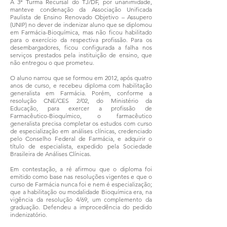
A 3ª Turma Recursal do TJ/DF, por unanimidade,
manteve condenação da Associação Unificada
Paulista de Ensino Renovado Objetivo – Assupero
(UNIP) no dever de indenizar aluno que se diplomou
em Farmácia-Bioquímica, mas não ficou habilitado
para o exercício da respectiva profissão. Para os
desembargadores, ficou configurada a falha nos
serviços prestados pela instituição de ensino, que
não entregou o que prometeu.
O aluno narrou que se formou em 2012, após quatro
anos de curso, e recebeu diploma com habilitação
generalista em Farmácia. Porém, conforme a
resolução CNE/CES 2/02, do Ministério da
Educação, para exercer a profissão de
Farmacêutico-Bioquímico, o farmacêutico
generalista precisa completar os estudos com curso
de especialização em análises clínicas, credenciado
pelo Conselho Federal de Farmácia, e adquirir o
título de especialista, expedido pela Sociedade
Brasileira de Análises Clínicas.
Em contestação, a ré afirmou que o diploma foi
emitido como base nas resoluções vigentes e que o
curso de Farmácia nunca foi e nem é especialização;
que a habilitação ou modalidade Bioquímica era, na
vigência da resolução 4/69, um complemento da
graduação. Defendeu a improcedência do pedido
indenizatório.