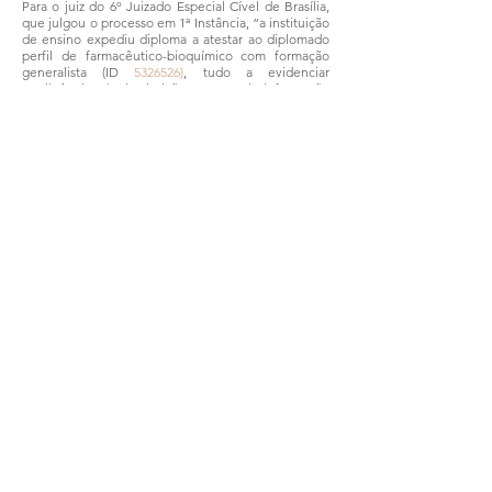
Para o juiz do 6º Juizado Especial Cível de Brasília,
que julgou o processo em 1ª Instância, “a instituição
de ensino expediu diploma a atestar ao diplomado
perfil de farmacêutico-bioquímico com formação
generalista (ID
5326526)
, tudo a evidenciar
negligência da instituição quanto à informação
prestada ao consumidor sobre o curso”. Ainda
segundo o magistrado, “comprovada a veiculação
de publicidade enganosa (forma e conteúdo do
diploma), configura-se o ato ilícito passível de
reparação”. Com esse entendimento, condenou a
UNIP a pagar R$ 7 mil pelos danos morais infligidos.
Após recurso, a Turma Recursal majorou o valor
indenizatório para R$ 10 mil. “O valor fixado de R$ 7
mil não se mostra adequado e proporcional ao dano
suportado pelo autor”, concluiu o relator.
Fonte: TJ/DF
Compartilhar
© 2024 Píppi e D'Aló. Todos os direitos reservados