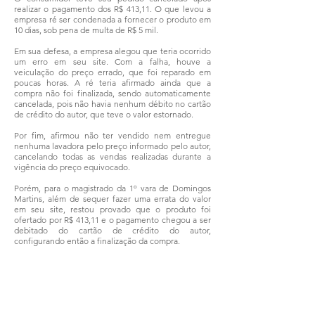
realizar o pagamento dos R$ 413,11. O que levou a
empresa ré ser condenada a fornecer o produto em
10 dias, sob pena de multa de R$ 5 mil.
Em sua defesa, a empresa alegou que teria ocorrido
um erro em seu site. Com a falha, houve a
veiculação do preço errado, que foi reparado em
poucas horas. A ré teria afirmado ainda que a
compra não foi finalizada, sendo automaticamente
cancelada, pois não havia nenhum débito no cartão
de crédito do autor, que teve o valor estornado.
Por fim, afirmou não ter vendido nem entregue
nenhuma lavadora pelo preço informado pelo autor,
cancelando todas as vendas realizadas durante a
vigência do preço equivocado.
Porém, para o magistrado da 1º vara de Domingos
Martins, além de sequer fazer uma errata do valor
em seu site, restou provado que o produto foi
ofertado por R$ 413,11 e o pagamento chegou a ser
debitado do cartão de crédito do autor,
configurando então a finalização da compra.
Assim, o juiz concluiu que, mesmo fruto de um
equívoco, tem-se configurado o princípio da
vinculação contratual da oferta, que obriga o
fornecedor a cumprir o anunciado, nos termos
do
CDC
. O magistrado negou o pedido de danos
morais ao autor.