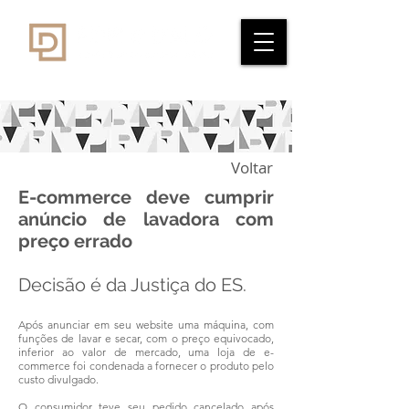
Voltar
E-commerce deve cumprir
anúncio de lavadora com
preço errado
Decisão é da Justiça do ES.
Após anunciar em seu website uma máquina, com
funções de lavar e secar, com o preço equivocado,
inferior ao valor de mercado, uma loja de e-
commerce foi condenada a fornecer o produto pelo
custo divulgado.
O consumidor teve seu pedido cancelado após