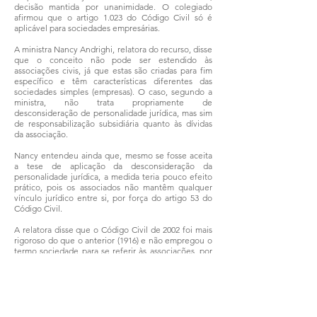
decisão mantida por unanimidade. O colegiado
afirmou que o artigo 1.023 do Código Civil só é
aplicável para sociedades empresárias.
A ministra Nancy Andrighi, relatora do recurso, disse
que o conceito não pode ser estendido às
associações civis, já que estas são criadas para fim
específico e têm características diferentes das
sociedades simples (empresas). O caso, segundo a
ministra, não trata propriamente de
desconsideração de personalidade jurídica, mas sim
de responsabilização subsidiária quanto às dívidas
da associação.
Nancy entendeu ainda que, mesmo se fosse aceita
a tese de aplicação da desconsideração da
personalidade jurídica, a medida teria pouco efeito
prático, pois os associados não mantêm qualquer
vínculo jurídico entre si, por força do artigo 53 do
Código Civil.
A relatora disse que o Código Civil de 2002 foi mais
rigoroso do que o anterior (1916) e não empregou o
termo sociedade para se referir às associações, por
serem institutos distintos. As associações têm a
marca de serem organizadas para a execução de
atividades sem fins lucrativos, propósito diferente
das sociedades empresariais, que possuem
finalidade lucrativa. Com informações da Assessoria
de Imprensa do STJ.