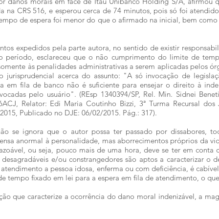
r danos morais em face de Itaú Unibanco Holding S/A, afirmou q
ada na CRS 516, e esperou cerca de 74 minutos, pois só foi atendid
tempo de espera foi menor do que o afirmado na inicial, bem com
tos expedidos pela parte autora, no sentido de existir responsabil
 período, esclareceu que o não cumprimento do limite de tempo 
o somente às penalidades administrativas a serem aplicadas pelos ó
o jurisprudencial acerca do assunto: "A só invocação de legisla
em fila de banco não é suficiente para ensejar o direito à inden
vocadas pelo usuário". (REsp 1340394/SP, Rel. Min. Sidnei Benet
CJ, Relator: Edi Maria Coutinho Bizzi, 3ª Turma Recursal dos J
2015, Publicado no DJE: 06/02/2015. Pág.: 317).
não se ignora que o autor possa ter passado por dissabores, tod
fensa anormal à personalidade, mas aborrecimentos próprios da v
azoável, ou seja, pouco mais de uma hora, deve se ter em conta 
desagradáveis e/ou constrangedores são aptos a caracterizar o d
atendimento a pessoa idosa, enferma ou com deficiência, é cabíve
e tempo fixado em lei para a espera em fila de atendimento, o que
uação que caracterize a ocorrência do dano moral indenizável, a ma