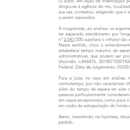
O autor, em Ação de Indenização po
dirigiu-se à agência do réu, localiz
sua vez, contestou, alegando que o 
a serem reparados.
A magistrada, ao analisar os argumen
ter esperado atendimento por longo
nº
2.547
/200 sujeitará o infrator tã
Neste sentido, citou o entendiment
estabelece tempo máximo de espera 
administrativas, que podem ser pro
(Acórdão n.846816, 20140710201426A
Federal, Data de Julgamento: 03/02/
Para a juíza, no caso em análise, 
contratempo, por não caracterizar o
além do tempo de espera ter sido r
pessoas particularmente consideram 
em casos excepcionais, como para o 
em razão da extrapolação do limite d
Assim, inexistindo, na hipótese, sit
pedido.