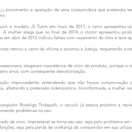
ou
provimento a apelação de uma consumidora que pretendia ser
ro.
irir o modelo J3 Turim em maio de 2011, o carro apresentou vár
ram. A mulher alega que no final de 2014, o motor apresentou pr
as em abril de 2015 indicou falhas com vazamento de óleo e teve que
ista retirou o carro da oficina e acionou a Justiça, requerendo a r
.
ncessionaria alegaram inexistência de vício do produto, porque o v
uatro anos, com consequente desvalorização.
u ação improcedente, entendendo que não houve comprovação de
a, afastando a pretensão indenizatória. Inconformada, a mulher r
argador Rodolgo Tridapalli, o veículo já estava próximo a revi
sionando problemas no uso.
vado de vício, imprestável se torna seu uso, seja pelo problema e
funções, seja pela perda de confiança do consumidor em sua utiliza