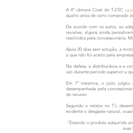
A 4ª câmara Cível do TJ/SC
neg
quatro anos de carro comprado ze
De acordo com os autos, ao adqu
revisões, alguns ainda persisti
resolvidos pela concessionária. M
Após 30 dias sem solução, a motor
o que não foi aceito pela empresa
Na defesa, a distribuidora e a co
uso durante período superior a q
Em 1ª instancia, o juízo julgo
desempenhada pela concessionári
do recurso.
Segundo o relator no TJ, desemb
evidente o desgaste natural, oca
"Estando o produto adquirido ei
suas 