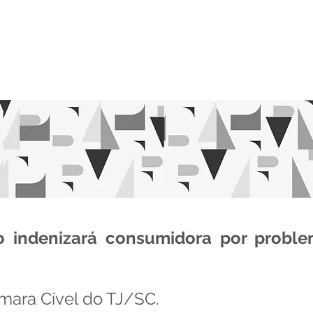
O ESCRITÓRIO
EQUIPE
ÁREAS DE ATUA
o indenizará consumidora por probl
âmara Cível do TJ/SC.