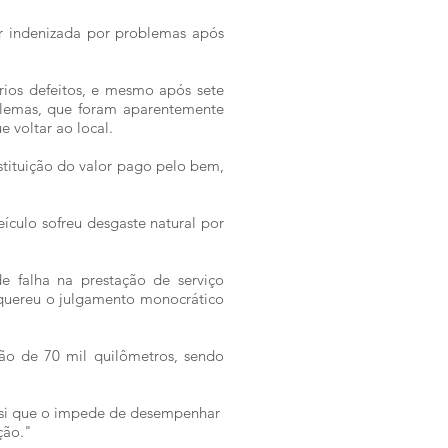
 indenizada por problemas após
ios defeitos, e mesmo após sete
oblemas, que foram aparentemente
 voltar ao local.
estituição do valor pago pelo bem,
eículo sofreu desgaste natural por
 falha na prestação de serviço
equereu o julgamento monocrático
são de 70 mil quilômetros, sendo
m si que o impede de desempenhar
ção."