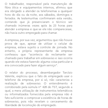
O trabalhador, responsável pela manutenção de
fibra ótica e equipamentos internos, afirmou que
era obrigado a atender os telefonemas a qualquer
hora do dia ou da noite, aos sábados, domingos e
feriados. As testemunhas confirmaram esta versão,
contando que já presenciaram o técnico ser
chamado inúmeras vezes após às 23 horas para
atender a empresa e que se ele não comparecesse,
não havia outro empregado para chamar.
A empresa, por sua vez, argumentou que não houve
prova de que, apesar de utilizar o celular da
empresa, estava sujeito a controle de jornada. No
entanto, a própria representante da empresa
confessou que “acontecia do reclamante ser
chamado para trabalhar em sobreaviso e isso ocorria
quando ele estava fazendo alguma coisa particular e
era convocado para fazer algum serviço”.
O relator do processo, desembargador Tarcísio
Valente, explicou que o fato do empregado usar o
telefone da empresa, por si só, não caracteriza a
realização de sobreaviso. O entendimento é
corroborado pela súmula nº 428 do TST, segundo a
qual, a mera utilização de instrumentos telemáticos
ou informatizados fornecidos pela empresa não é
fato suficiente a comprovar a existência de horas de
sobreaviso, pois não revelam o cerceamento da
liberdade de locomoção do empregado.