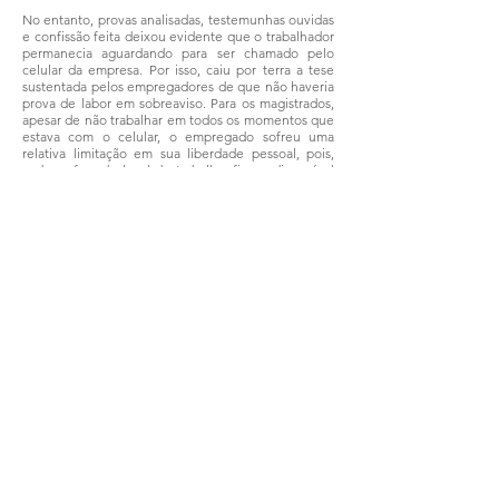
No entanto, provas analisadas, testemunhas ouvidas
e confissão feita deixou evidente que o trabalhador
permanecia aguardando para ser chamado pelo
celular da empresa. Por isso, caiu por terra a tese
sustentada pelos empregadores de que não haveria
prova de labor em sobreaviso. Para os magistrados,
apesar de não trabalhar em todos os momentos que
estava com o celular, o empregado sofreu uma
relativa limitação em sua liberdade pessoal, pois,
embora fora do local de trabalho, ficava disponível
para eventual convocação para o serviço.
Assim, ficou comprovado o trabalho em regime de
sobreaviso durante o período. “Assim, desnecessária
a real prestação do labor, uma vez que basta que o
empregado possa ser chamado para o serviço a
qualquer momento, durante o período de descanso,
para que se configure o regime de sobreaviso”,
conclui o relator, acompanhado por unanimidade
pela 1ª Turma.
Processo: PJe
001669362015.5.23
.002
Fonte: Tribunal Regional do Trabalho da 23ª Região
Compartilhar