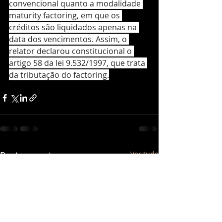
convencional quanto a modalidade 
maturity factoring, em que os 
créditos são liquidados apenas na 
data dos vencimentos. Assim, o 
relator declarou constitucional o 
artigo 58 da lei 9.532/1997, que trata 
da tributação do factoring.
Posts recentes
Ver tudo