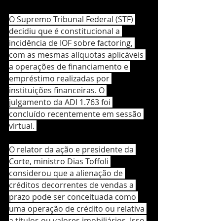
O Supremo Tribunal Federal (STF) 
decidiu que é constitucional a 
incidência de IOF sobre factoring, 
com as mesmas alíquotas aplicáveis 
a operações de financiamento e 
empréstimo realizadas por 
instituições financeiras. O 
julgamento da ADI 1.763 foi 
concluído recentemente em sessão 
virtual. 
O relator da ação e presidente da 
Corte, ministro Dias Toffoli 
considerou que a alienação de 
créditos decorrentes de vendas a 
prazo pode ser conceituada como 
uma operação de crédito ou relativa 
a títulos ou valores imobiliários. Isso 