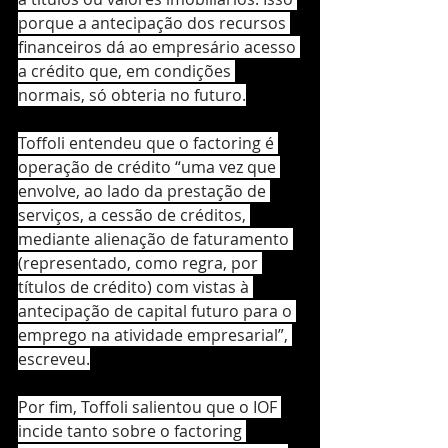
porque a antecipação dos recursos 
financeiros dá ao empresário acesso 
a crédito que, em condições 
normais, só obteria no futuro.
Toffoli entendeu que o factoring é 
operação de crédito “uma vez que 
envolve, ao lado da prestação de 
serviços, a cessão de créditos, 
mediante alienação de faturamento 
(representado, como regra, por 
títulos de crédito) com vistas à 
antecipação de capital futuro para o 
emprego na atividade empresarial”, 
escreveu.
Por fim, Toffoli salientou que o IOF 
incide tanto sobre o factoring 