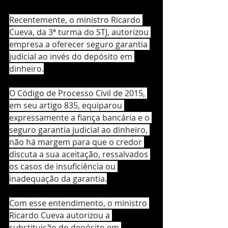
Recentemente, o ministro Ricardo 
Cueva, da 3ª turma do STJ, autorizou 
empresa a oferecer seguro garantia 
judicial ao invés do depósito em 
dinheiro.
O Código de Processo Civil de 2015, 
em seu artigo 835, equiparou 
expressamente a fiança bancária e o 
seguro garantia judicial ao dinheiro, 
não há margem para que o credor 
discuta a sua aceitação, ressalvados 
os casos de insuficiência ou 
inadequação da garantia.
Com esse entendimento, o ministro 
Ricardo Cueva autorizou a 
substituição do depósito em 