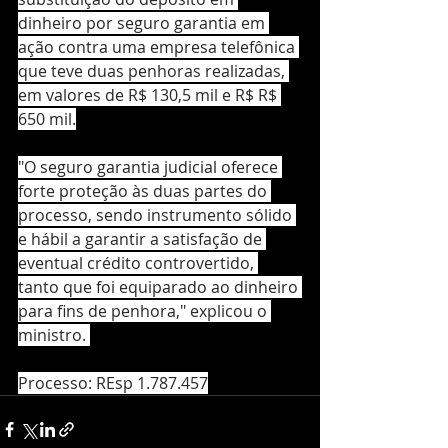
dinheiro por seguro garantia em 
ação contra uma empresa telefônica 
que teve duas penhoras realizadas, 
em valores de R$ 130,5 mil e R$ R$ 
650 mil.
"O seguro garantia judicial oferece 
forte proteção às duas partes do 
processo, sendo instrumento sólido 
e hábil a garantir a satisfação de 
eventual crédito controvertido, 
tanto que foi equiparado ao dinheiro 
para fins de penhora," explicou o 
ministro. 
Processo: REsp 1.787.457