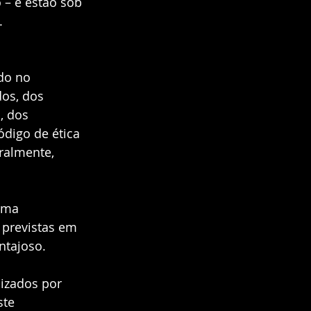
 – e estão sob 
  
do no 
os, dos 
, dos 
ódigo de ética 
ralmente, 
rma 
 previstas em 
tajoso.  
lizados por 
te 