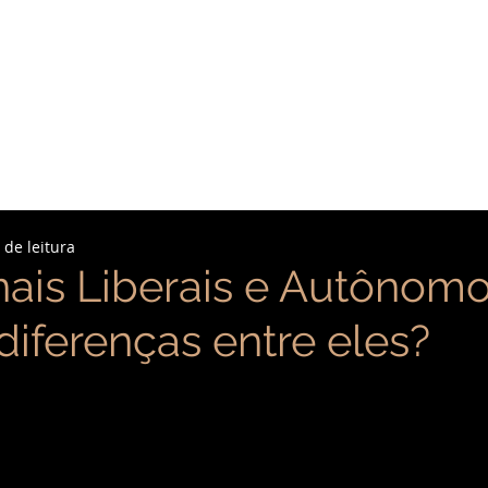
O ESCRITÓRIO
EQUIPE
ÁREAS DE ATUA
 de leitura
nais Liberais e Autônomo
diferenças entre eles?