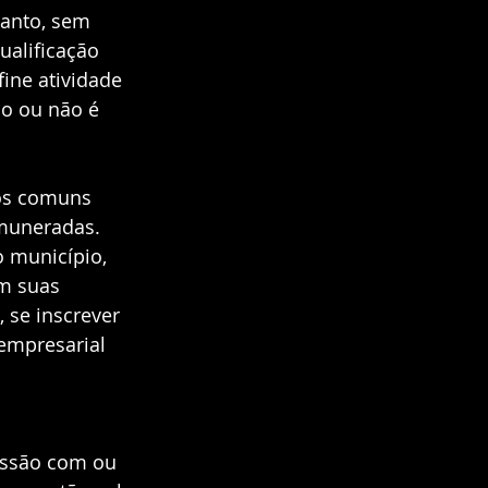
tanto, sem 
alificação 
fine atividade 
o ou não é 
os comuns 
emuneradas. 
o município, 
m suas 
 se inscrever 
empresarial 
fissão com ou 