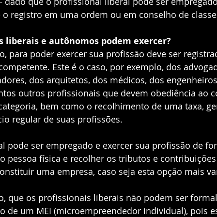
 dado que o profissional liberal pode ser empregado
 o registro em uma ordem ou em conselho de classe.
is liberais e autônomos podem exercer?
ão, para poder exercer sua profissão deve ser registra
competente. Este é o caso, por exemplo, dos advogad
adores, dos arquitetos, dos médicos, dos engenheiros
antos outros profissionais que devem obediência ao c
 categoria, bem como o recolhimento de uma taxa, ge
io regular de suas profissões.  
ral pode ser empregado e exercer sua profissão de fo
pessoa física e recolher os tributos e contribuições
onstituir uma empresa, caso seja esta opção mais van
o, que os profissionais liberais não podem ser forma
ão de um MEI (microempreendedor individual), pois es