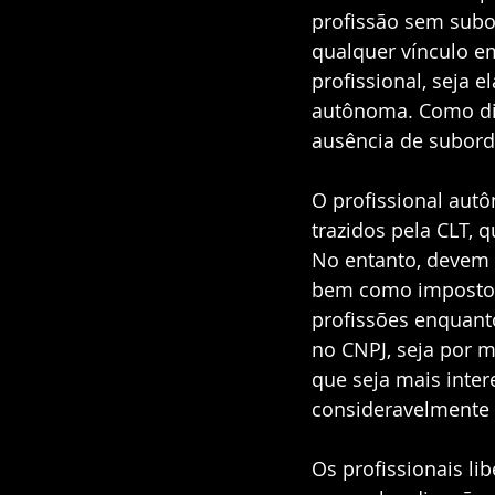
profissão sem subo
qualquer vínculo e
profissional, seja e
autônoma. Como dit
ausência de subord
O profissional aut
trazidos pela CLT, q
No entanto, devem c
bem como imposto d
profissões enquanto
no CNPJ, seja por 
que seja mais inter
consideravelmente 
Os profissionais li