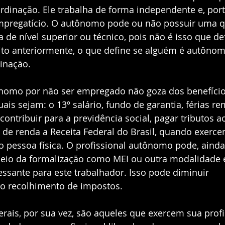
rdinação. Ele trabalha de forma independente e, por
mpregatício. O autônomo pode ou não possuir uma qu
la de nível superior ou técnico, pois não é isso que de
o anteriormente, o que define se alguém é autônom
inação.  
ônomo por não ser empregado não goza dos benefíci
uais sejam: o 13º salário, fundo de garantia, férias r
ontribuir para a previdência social, pagar tributos a
e renda a Receita Federal do Brasil, quando exerce
 pessoa física. O profissional autônomo pode, ainda,
meio da formalização como MEI ou outra modalidade 
essante para este trabalhador. Isso pode diminuir 
o recolhimento de impostos.  
berais, por sua vez, são aqueles que exercem sua pro