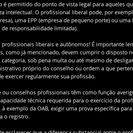
é permitido do ponto de vista legal para aqueles q
a intelectual. O profissional liberal pode, por exempl
esa), uma EPP (empresa de pequeno porte) ou uma E
 de responsabilidade limitada).  
 profissionais liberais e autônomos! É importante le
ais, como já mencionado, devem cumprir o disposto n
da categoria, sob pena multa ou até mesmo de deslig
strativo próprio do conselho ou ordem a que perten
 de exercer regularmente sua profissão. 
e ou conselhos profissionais têm como função averigu
capacidade técnica requerida para o exercício da prof
à exemplo da OAB, exigir uma prova específica para
 o registro.  
te esclarecer que a diferença substancial entre o prof