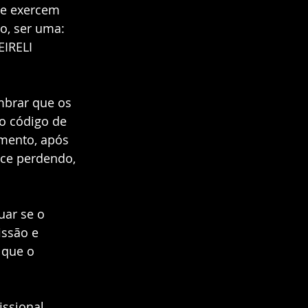
ue exercem 
o, ser uma: 
IRELI 
mbrar que os 
o código de 
amento, após 
ce perdendo, 
ar se o 
issão e 
 que o 
issional 