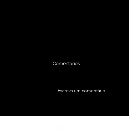
Comentários
Escreva um comentário
Quais as leis do Catar para a
copa do mundo?