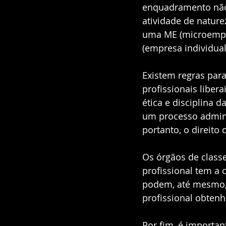
enquadramento não 
atividade de naturez
uma ME (microempr
(empresa individual
Existem regras para
profissionais liber
ética e disciplina 
um processo admini
portanto, o direito
Os órgãos de class
profissional tem a 
podem, até mesmo, 
profissional obtenha
Por fim, é importan