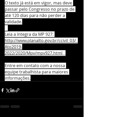
O texto já está em vigor, mas deve 
passar pelo Congresso no prazo de 
até 120 dias para não perder a 
validade.
⠀
Leia a íntegra da MP 927: 
http://www.planalto.gov.br/ccivil_03/_
Ato2019-
2022/2020/Mpv/mpv927.html⠀
Entre em contato com a nossa 
equipe trabalhista para maiores 
informações.