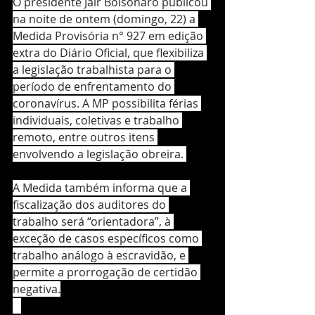
O presidente Jair Bolsonaro publicou 
na noite de ontem (domingo, 22) a 
Medida Provisória n° 927 em edição 
extra do Diário Oficial, que flexibiliza 
a legislação trabalhista para o 
período de enfrentamento do 
coronavírus. A MP possibilita férias 
individuais, coletivas e trabalho 
remoto, entre outros itens 
envolvendo a legislação obreira. 
A Medida também informa que a 
fiscalização dos auditores do 
trabalho será “orientadora”, à 
exceção de casos específicos como 
trabalho análogo à escravidão, e 
permite a prorrogação de certidão 
negativa.
⠀