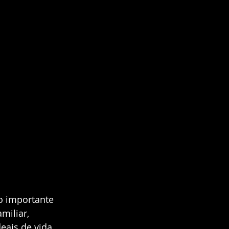
o importante 
miliar, 
ais de vida. 