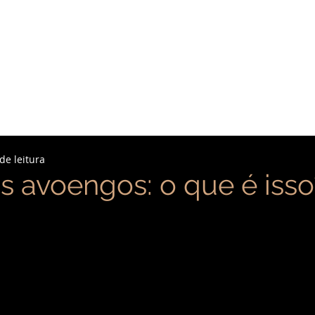
O ESCRITÓRIO
EQUIPE
ÁREAS DE ATUA
de leitura
s avoengos: o que é isso