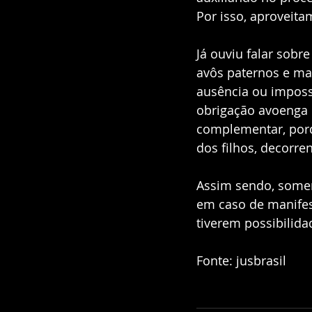
Por isso, aproveita
Já ouviu falar sobr
avôs paternos e mat
ausência ou impossi
obrigação avoenga 
complementar, porq
dos filhos, decorren
Assim sendo, somen
em caso de manifest
tiverem possibilida
Fonte: jusbrasil