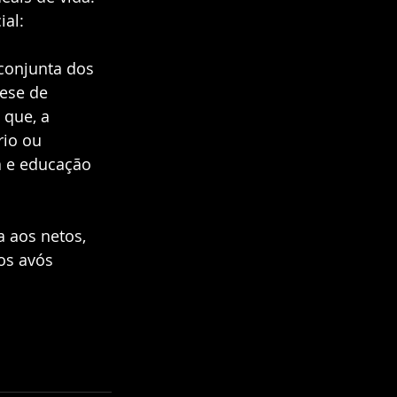
al:  
conjunta dos 
ese de 
 que, a 
io ou 
 e educação 
 aos netos, 
os avós 